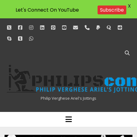
X
Let's Connect On YouTube
Subscribe
twitter
facebook
instagram
linkedin
pinterest
youtube
email
phone
paypal
quora
reddit
skype
tumblr
whatsapp
Philipscom
Associates
Philip Verghese Ariel's Jottings
HOME
open
menu
BLOGGING