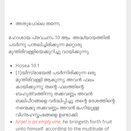
അതുപോലെ തന്നെ,
ഹോശായ പ്രവചനം 10 ആം അദ്ധ്യായത്തിൽ
പടർന്നു പന്തലിച്ചിരിക്കുന്ന മറ്റൊരു
മുന്തിരിവള്ളിയെക്കുറിച്ചു വായിക്കുന്നു.
Hosea 10:1
[1]യിസ്രായേൽ പടർന്നിരിക്കുന്ന ഒരു
മുന്തിരിവള്ളി ആകുന്നു; അവൻ ഫലം
കായിക്കുന്നു; തന്റെ ഫലത്തിന്റെ
ബഹുത്വത്തിന്നു തക്കവണ്ണം അവൻ
ബലിപീഠങ്ങളെ വർദ്ധിപ്പിച്ചു; തന്റെ ദേശത്തിന്റെ
നന്മെക്കു തക്കവണ്ണം അവൻ ഭംഗിയുള്ള
വിഗ്രഹസ്തംഭങ്ങളെ ഉണ്ടാക്കി.
Israel is an empty vine,
he bringeth forth fruit
unto himself: according to the multitude of