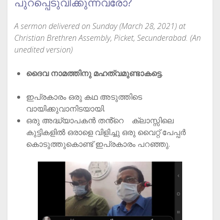
പുറപ്പെടുവിക്കുന്നവരോ?
A sermon delivered on Sunday (March 28, 2021) at
Christian Brethren Assembly, Picket, Secunderabad. (An
unedited version)
ദൈവ നാമത്തിനു മഹത്വമുണ്ടാകട്ടെ.
ഇപ്രകാരം ഒരു കഥ അടുത്തിടെ
വായിക്കുവാനിടയായി.
ഒരു അദ്ധ്യാപകൻ തൻ്റെ ക്ലാസ്സിലെ
കുട്ടികളിൽ ഒരാളെ വിളിച്ചു ഒരു വൈറ്റ് പേപ്പർ
കൊടുത്തുകൊണ്ട് ഇപ്രകാരം പറഞ്ഞു.