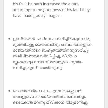
his fruit he hath increased the altars;
according to the goodness of his land they
have made goodly images.
ഇസ്രയേൽ പടർന്നു പന്തലിച്ചിരിക്കുന്ന ഒരു
മുന്തിരിവള്ളിയെണെങ്കിലും അവർ തങ്ങളുടെ
രാജ്യത്തിൻറെ ബഹുത്വത്തിനനുസരിച്ചു
ബലിപീഠങ്ങളെ വർദ്ധിപ്പിച്ചു, വിഗ്രഹ
സ്തംഭങ്ങളെ ഉണ്ടാക്കി അവരുടെ ഹൃദയം
ഭിന്നിച്ചു എന്ന് വായിക്കുന്നു.
ദൈവത്തിൻറെ ജനം എന്നറിയപ്പെട്ടവർ
തങ്ങളുടെ സൗഭാഗ്യത്തിൽ അഹങ്കരിച്ചു,
ദൈവത്തെ മറന്നു ജീവിക്കാൻ തീരുമാനിച്ചു,