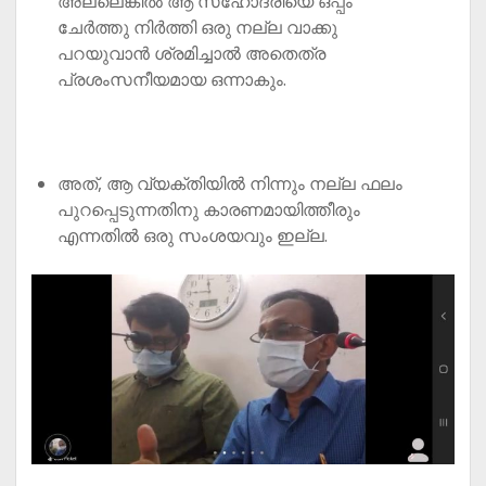
അല്ലെങ്കിൽ ആ സഹോദരിയെ ഒപ്പം `
ചേർത്തു നിർത്തി ഒരു നല്ല വാക്കു
പറയുവാൻ ശ്രമിച്ചാൽ അതെത്ര
പ്രശംസനീയമായ ഒന്നാകും.
അത്, ആ വ്യക്തിയിൽ നിന്നും നല്ല ഫലം
പുറപ്പെടുന്നതിനു കാരണമായിത്തീരും
എന്നതിൽ ഒരു സംശയവും ഇല്ല.