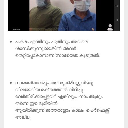
പകരം എന്തിനും ഏതിനും അവരെ
ശാസിക്കുന്നുയെങ്കിൽ അവർ
തെറ്റിപ്പോകാനാണ് സാദ്ധ്യത കൂടുതൽ.
നാമെല്ലാവരും യേശുക്രിസ്തുവിന്റെ
വിലയേറിയ രക്തത്താൽ വിളിച്ചു
വേർതിരിക്കപ്പെട്ടവർ എങ്കിലും, നാം ആരും
തന്നെ ഈ ഭൂമിയിൽ
ആയിരിക്കുന്നിടത്തോളോം കാലം പെർഫെക്റ്റ്
അല്ല,