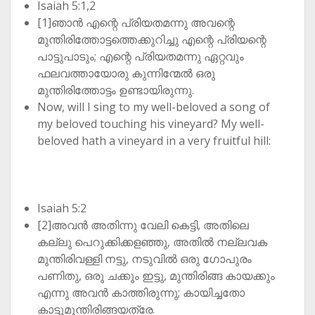
Isaiah 5:1,2
[1]ഞാൻ എന്റെ പ്രിയതമന്നു അവന്റെ
മുന്തിരിത്തോട്ടത്തെക്കുറിച്ചു എന്റെ പ്രിയന്റെ
പാട്ടുപാടും; എന്റെ പ്രിയതമന്നു ഏറ്റവും
ഫലവത്തായോരു കുന്നിന്മേൽ ഒരു
മുന്തിരിത്തോട്ടം ഉണ്ടായിരുന്നു.
Now, will I sing to my well-beloved a song of
my beloved touching his vineyard? My well-
beloved hath a vineyard in a very fruitful hill:
Isaiah 5:2
[2]അവൻ അതിന്നു വേലി കെട്ടി, അതിലെ
കല്ലു പെറുക്കിക്കളഞ്ഞു, അതിൽ നല്ലവക
മുന്തിരിവള്ളി നട്ടു, നടുവിൽ ഒരു ഗോപുരം
പണിതു, ഒരു ചക്കും ഇട്ടു, മുന്തിരിങ്ങ കായക്കും
എന്നു അവൻ കാത്തിരുന്നു; കായിച്ചതോ
കാട്ടുമുന്തിരിങ്ങയത്രേ.