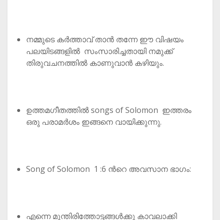
നമ്മുടെ കർത്താവ്‌ താൻ തന്നേ ഈ വിഷയം
പലയിടങ്ങളിൽ സംസാരിച്ചതായി നമുക്ക്
തിരുവചനത്തിൽ കാണുവാൻ കഴിയും.
ഉത്തമഗീതത്തിൽ songs of Solomon ഇത്തരം
ഒരു പരാമർശം ഇങ്ങനെ വായിക്കുന്നു.
Song of Solomon 1 :6 ൻറെ അവസാന ഭാഗം:
എന്നെ മുന്തിരിത്തോട്ടങ്ങൾക്കു കാവലാക്കി