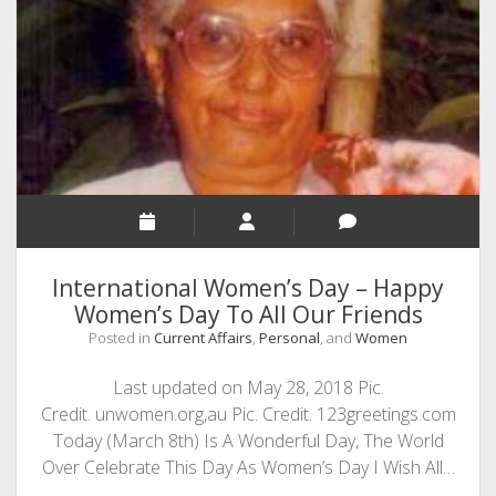
Name
–
Ariel
International Women’s Day – Happy
Women’s Day To All Our Friends
Posted in
Current Affairs
,
Personal
, and
Women
Last updated on May 28, 2018 Pic.
Credit. unwomen.org,au Pic. Credit. 123greetings.com
Today (March 8th) Is A Wonderful Day, The World
Over Celebrate This Day As Women’s Day I Wish All…