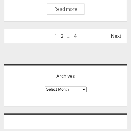
നമുക്ക്
Read more
ഒരു
കത്തെഴുതാം,
ഓർമ്മകൾ
Posts
1
2
…
4
Next
പങ്കുവെക്കാം
navigation
(
Let
Sidebar
Us
Write
A
Archives
Letter,
Share
Archives
Our
Memories)