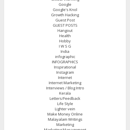
Google
Google's Knol
Growth Hacking
Guest Post
GUEST POSTS
Hangout
Health
Hobby
I W S G
India
infographic
INFOGRAPHICS
Inspirational
Instagram
Internet
Internet Marketing
Interviews / Blog Intro
Kerala
Letters/Feedback
Life Style
Lighter vein
Make Money Online
Malayalam Writings
Marketing
Marketing Management