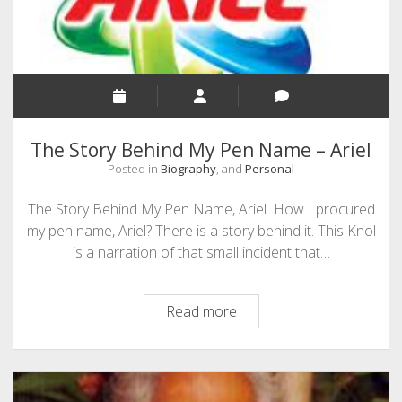
–
ഒരു
അടിക്കുറിപ്പ്
The Story Behind My Pen Name – Ariel
Posted in
Biography
, and
Personal
The Story Behind My Pen Name, Ariel How I procured
my pen name, Ariel? There is a story behind it. This Knol
is a narration of that small incident that…
The
Read more
Story
Behind
My
Pen