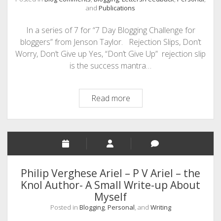
and
Publications
In a series of 7 for “7 Day Blogging Challenge for
bloggers” from Jenson Taylor. Rejection Slips, Don’t
Worry, Don’t Give up Yes, “Don’t Give Up” rejection slip
is the success mantra…
Rejection
Read more
Slips
–
Don’t
Worry
–
Don’t
Philip Verghese Ariel – P V Ariel – the
Give
Knol Author- A Small Write-up About
Up
Myself
Posted in
Blogging
,
Personal
, and
Writing