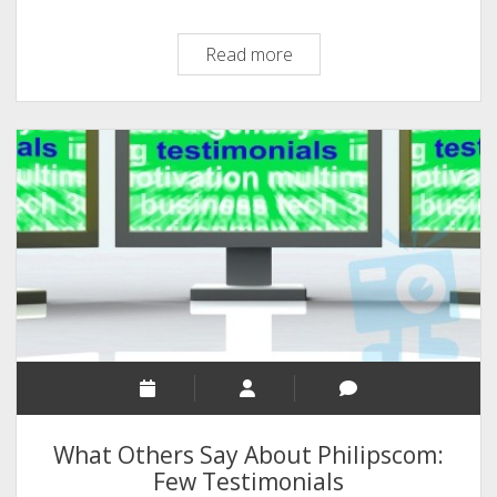
ബൂലോകത്തിലെ
Read more
ഏരിയല്‍
കാഴ്ചകള്‍
–
An
Intro
About
P
V
Ariel
The
Pro.
Blogger
What Others Say About Philipscom:
Few Testimonials