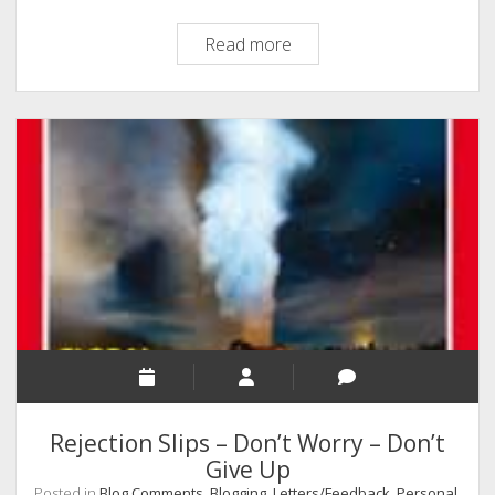
International
Read more
Women’s
Day
–
Happy
Women’s
Day
To
All
Our
Friends
Rejection Slips – Don’t Worry – Don’t
Give Up
Posted in
Blog Comments
,
Blogging
,
Letters/Feedback
,
Personal
,