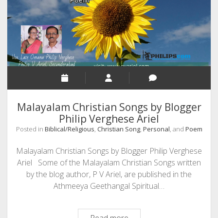
A
Loving
Mother
Malayalam Christian Songs by Blogger
Philip Verghese Ariel
Posted in
Biblical/Religious
,
Christian Song
,
Personal
, and
Poem
Malayalam Christian Songs by Blogger Philip Verghese
Ariel Some of the Malayalam Christian Songs written
by the blog author, P V Ariel, are published in the
Athmeeya Geethangal Spiritual…
Malayalam