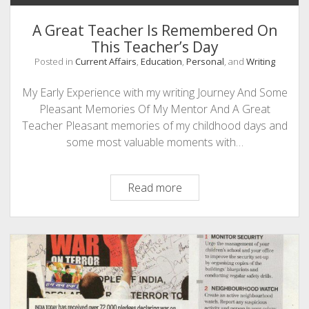
up
A Great Teacher Is Remembered On
About
This Teacher’s Day
Myself
Posted in
Current Affairs
,
Education
,
Personal
, and
Writing
My Early Experience with my writing Journey And Some
Pleasant Memories Of My Mentor And A Great
Teacher Pleasant memories of my childhood days and
some most valuable moments with…
A
Read more
Great
Teacher
Is
Remembered
On
This
Teacher’s