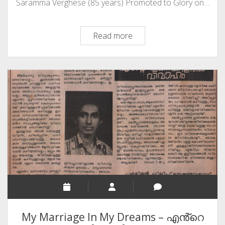
Saramma Verghese (85 years) Promoted to Glory on…
A
Read more
Loving
Mother
Is
Remembered
On
This
Day
Called
Women’s
Day
My Marriage In My Dreams – എൻ്റെ