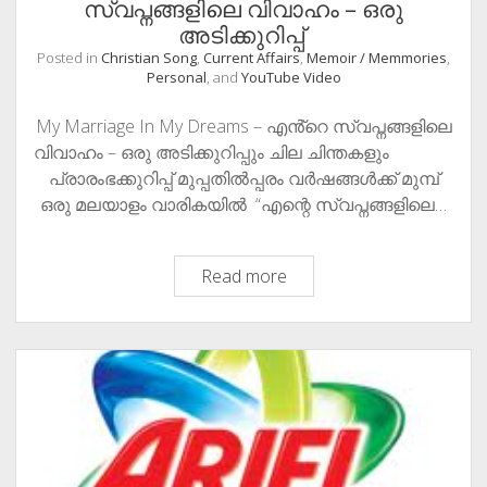
സ്വപ്നങ്ങളിലെ വിവാഹം – ഒരു
അടിക്കുറിപ്പ്
Posted in
Christian Song
,
Current Affairs
,
Memoir / Memmories
,
Personal
, and
YouTube Video
My Marriage In My Dreams – എൻ്റെ സ്വപ്നങ്ങളിലെ
വിവാഹം – ഒരു അടിക്കുറിപ്പും ചില ചിന്തകളും
പ്രാരംഭക്കുറിപ്പ് മുപ്പതിൽപ്പരം വർഷങ്ങൾക്ക് മുമ്പ്
ഒരു മലയാളം വാരികയിൽ “എന്റെ സ്വപ്നങ്ങളിലെ…
My
Read more
Marriage
In
My
Dreams
–
എൻ്റെ
സ്വപ്നങ്ങളിലെ
വിവാഹം