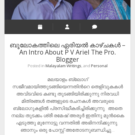
തൂലികാനാമത്തിന്
പിന്നിലെ
കഥ,
ബൂലോകത്തിലെ ഏരിയല്‍ കാഴ്ചകള്‍ –
An Intro About P V Ariel The Pro.
Blogger
Posted in
Malayalam Writings
, and
Personal
മലയാളം ബ്ലോഗ്
സജീവമായിത്തുടങ്ങിയെന്നതിൻറെ തെളിവുകകൾ
അവിടവിടെ കണ്ടു തുടങ്ങിയിരിക്കുന്നു നിരവധി
മിത്രങ്ങൾ തങ്ങളുടെ രചനകൾ അവരുടെ
ബ്ലോഗുകളിൽ പ്രസിദ്ധീകരിച്ചിരിക്കുന്നു. അതെ
നല്ല തുടക്കം ശ്രീ രമേഷ് അരൂർ ഇതിനു മുൻകൈ
എടുത്തു മുന്നോട്ടു വന്നതിൽ അഭിനന്ദിക്കുന്നു.
ഞാനും ഒരു പോസ്റ്റ് അതോടനുബന്ധിച്ചു…