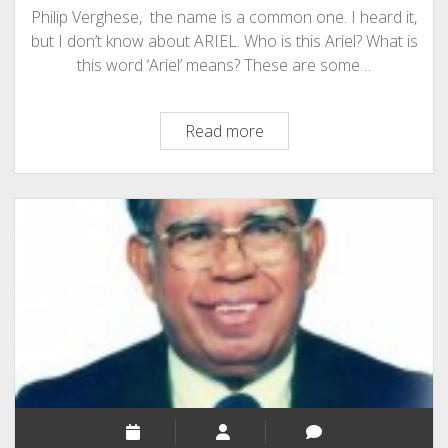
Philip Verghese, the name is a common one. I heard it,
but I don’t know about ARIEL. Who is this Ariel? What is
this word ‘Ariel’ means? These are some…
Philip
Read more
Verghese
Ariel
–
P
V
Ariel
–
the
Knol
Author-
A
Small
Write-