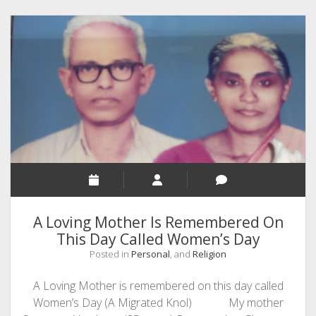
വെളുത്ത
ചോക്കും
ഒരു
ചിത്രശലഭവും Blackboa
White
Chalk
And
A
Butterfly
A Loving Mother Is Remembered On
This Day Called Women’s Day
Posted in
Personal
, and
Religion
A Loving Mother is remembered on this day called
Women’s Day (A Migrated Knol) My mother