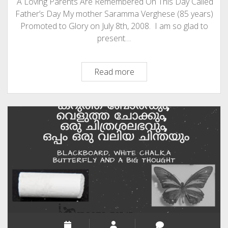
A Loving Parents Are Remembered On This Day Called
Father’s Day My mother Saramma Verghese (85 years)
Promoted to Glory on July 8th, 2008. I am so glad to
present…
My
Read more
Loving
Parents
Are
Remembered
On
This
Day
Called
Father’s
Day