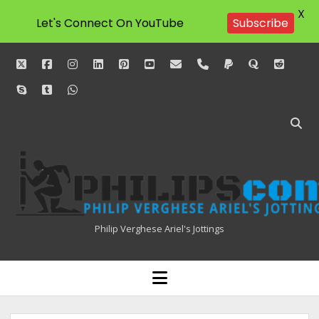
X
Subscribe
Let's Connect On YouTube
twitter
facebook
instagram
linkedin
pinterest
youtube
email
phone
paypal
quora
reddit
skype
tumblr
whatsapp
Philipscom
Associates
Philip Verghese Ariel's Jottings
HOME
open
menu
BLOGGING