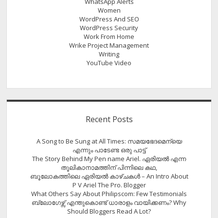
WhatsApp Alerts
Women
WordPress And SEO
WordPress Security
Work From Home
Wrike Project Management
Writing
YouTube Video
Recent Posts
A Song to Be Sung at All Times: സമയഭേദമെന്യെ
എന്നും പാടേണ്ട ഒരു പാട്ട്
The Story Behind My Pen name Ariel. ഏരിയൽ എന്ന
തൂലികാനാമത്തിന് പിന്നിലെ കഥ,
ബൂലോകത്തിലെ ഏരിയല്‍ കാഴ്ചകള്‍ – An Intro About
P V Ariel The Pro. Blogger
What Others Say About Philipscom: Few Testimonials
ബ്ലോഗേഴ്സ് എന്തുകൊണ്ട് ധാരാളം വായിക്കണം? Why
Should Bloggers Read A Lot?