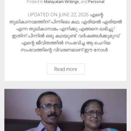
Posted in
Malayalam Writings
, and
Personal
UPDATED ON JUNE 22, 2026 എന്റെ
തൂലികാനാമത്തിന് പിന്നിലെ കഥ, ഏരിയൽ ഏരിയൽ
എന്ന തൂലികാനാമം എനിക്കു എങ്ങനെ ലഭിച്ചു?
ഇതിന് പിന്നിൽ ഒരു കഥയുണ്ട്. വർഷങ്ങൾക്കുമുമ്പ്
എന്റെ ജീവിതത്തിൽ സംഭവിച്ച ആ ചെറിയ
സംഭവത്തിന്റെ വിവരണമാണ് ഈ നോൾ…
The
Read more
Story
Behind
My
Pen
name
Ariel.
ഏരിയൽ
എന്ന