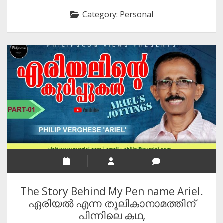
RELIGION
Category:
Personal
INDIA
EXPERT ROUNDUP POSTS
TECHNOLOGY/SOFTWARE
COMMENT AUTHORS
SEO
MALAYALAM WRITINGS
GUEST POST
BUSINESS/SALE
INTERVIEWS / BLOG INTRO
PERSONAL
The Story Behind My Pen name Ariel.
INFOGRAPHICS
ഏരിയൽ എന്ന തൂലികാനാമത്തിന്
പിന്നിലെ കഥ,
PHOTOGRAPHY