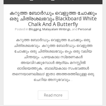
കറുത്ത ബോർഡും വെളുത്ത ചോക്കും
ഒരു ചിത്രശലഭവും Blackboard White
Chalk And A Butterfly
Posted in
Blogging
,
Malayalam Writings
, and
Personal
കറുത്ത ബോർഡും വെളുത്ത ചോക്കും ഒരു
ചിത്രശലഭവും കറുത്ത ബോർഡും വെളുത്ത
ചോക്കും ഒരു ചിത്രശലഭവും ഒപ്പം ഒരു വലിയ
ചിന്തയും പഴയകാല സ്‌മരണകൾ
അയവിറക്കുമ്പോൾ ആദ്യം മനസ്സിൽ
ഓടിയെത്തുക, ബാല്യകാല സംഭവങ്ങൾ
തന്നെയാണല്ലോ! ഇതാ അത്തരത്തിലുള്ള ഒരു
ചെറിയ അനുഭവവും…
കറുത്ത
Read more
ബോർഡും