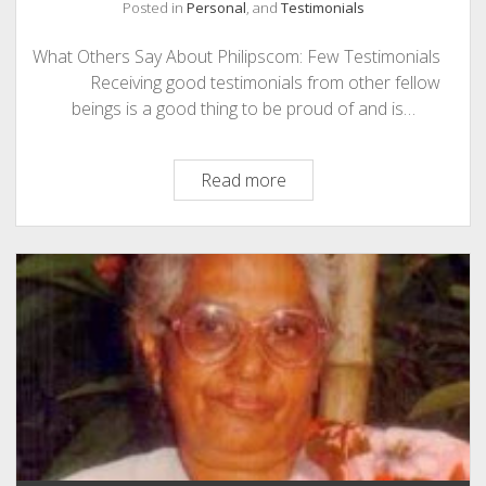
Posted in
Personal
, and
Testimonials
What Others Say About Philipscom: Few Testimonials
Receiving good testimonials from other fellow
beings is a good thing to be proud of and is…
What
Read more
Others
Say
About
Philipscom:
Few
Testimonials