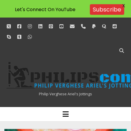
X
Let's Connect On YouTube
Subscribe
twitter
facebook
instagram
linkedin
pinterest
youtube
email
phone
paypal
quora
reddit
skype
tumblr
whatsapp
Philipscom
Associates
Philip Verghese Ariel's Jottings
HOME
open
menu
BLOGGING