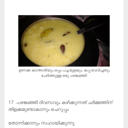
ഉണക്ക കാന്താരിയും ഒപ്പം പച്ച മുളകും, കപ്പ വേവിച്ചതും
ചേർത്തുള്ള ഒരു പഴങ്കഞ്ഞി
17 .പഴങ്കഞ്ഞി ദിവസവും കഴിക്കുന്നത് ചർമ്മത്തിന്
തിളക്കമുണ്ടാകാനും ചെറുപ്പം
തോന്നിക്കാനും സഹായിക്കുന്നു.