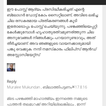
ഈ പോസ്റ്റ് ആദ്യം പ്രസിദ്ധീകരിച്ചത് എന്റെ
ബ്ലോഗർ ഡോട്ട് കോം സൈറ്റിലാണ്, അവിടെ ലഭിച്ച
ചില രസകരമായ പ്രതികരണങ്ങൾ കൂടി
ഇതോടൊപ്പം പോസ്റ്റ് ചെയ്യുന്നു. പഴങ്കഞ്ഞിയെപ്പറ്റി
കേൾക്കുമ്പോൾ ഹൃഹാതുരത്വമുണര്ത്തുന്ന ചില
അനുഭവങ്ങൾ നിങ്ങൾക്കും പറയാനുണ്ടാവും, അത്
തീർച്ചയാണ്. അവ ഞങ്ങളുടെ വായനക്കാരുമായി
പങ്കു വെക്കുക. നന്ദി നമസ്‌കാരം ഫിലിപ്‌സ് ആൻഡ്
അസ്സോസിയേറ്റ്സ്
Reply
Muralee Mukundan , ബിലാത്തിപട്ടണം
17.8.16
മ്ടെ പഴങ്കഞ്ഞി മാഹാത്മ്യം ഇന്നത്തെ നമ്മുടെ
പുത്തൻ തലമുറക്ക് അറിയില്ലെങ്കിലും , ഇന്ന്