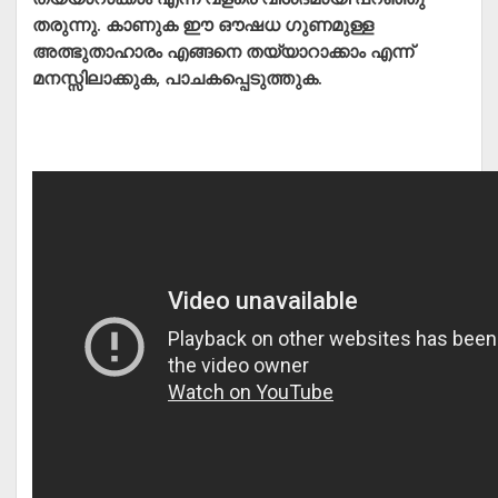
തരുന്നു. കാണുക ഈ ഔഷധ ഗുണമുള്ള
അത്ഭുതാഹാരം എങ്ങനെ തയ്യാറാക്കാം എന്ന്
മനസ്സിലാക്കുക, പാചകപ്പെടുത്തുക.