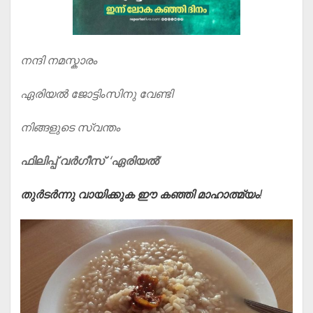
നന്ദി നമസ്കാരം
ഏരിയൽ ജോട്ടിംസിനു വേണ്ടി
നിങ്ങളുടെ സ്വന്തം
ഫിലിപ്പ് വർഗീസ് ‘ഏരിയൽ’
തുർടർന്നു വായിക്കുക ഈ കഞ്ഞി മാഹാത്മ്യം!