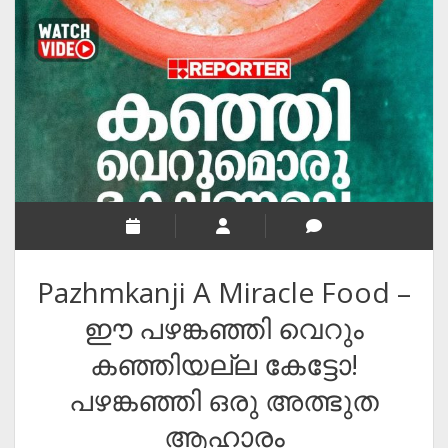
RELIGION
INDIA
EXPERT ROUNDUP POSTS
TECHNOLOGY/SOFTWARE
COMMENT AUTHORS
SEO
MALAYALAM WRITINGS
GUEST POST
Pazhmkanji A Miracle Food –
BUSINESS/SALE
ഈ പഴങ്കഞ്ഞി വെറും
INTERVIEWS / BLOG INTRO
കഞ്ഞിയല്ല കേട്ടോ!
PERSONAL
പഴങ്കഞ്ഞി ഒരു അത്ഭുത
INFOGRAPHICS
ആഹാരം
PHOTOGRAPHY