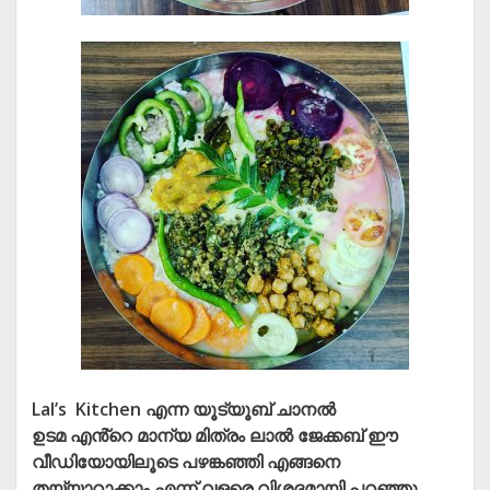
Lal’s Kitchen എന്ന യൂട്യൂബ് ചാനൽ
ഉടമ എൻ്റെ മാന്യ മിത്രം ലാൽ ജേക്കബ് ഈ
വീഡിയോയിലൂടെ പഴങ്കഞ്ഞി എങ്ങനെ
തയ്യാറാക്കാം എന്ന് വളരെ വിശദമായി പറഞ്ഞു