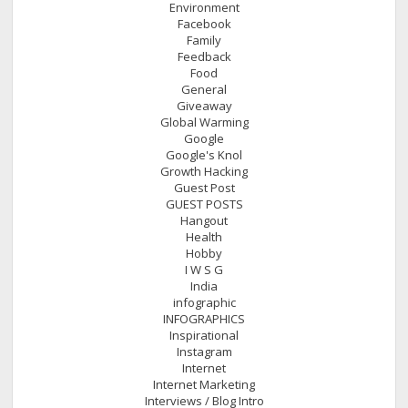
Environment
Facebook
Family
Feedback
Food
General
Giveaway
Global Warming
Google
Google's Knol
Growth Hacking
Guest Post
GUEST POSTS
Hangout
Health
Hobby
I W S G
India
infographic
INFOGRAPHICS
Inspirational
Instagram
Internet
Internet Marketing
Interviews / Blog Intro