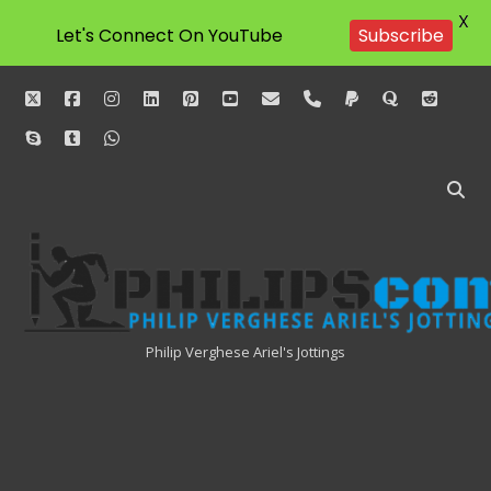
X
Let's Connect On YouTube
Subscribe
twitter
facebook
instagram
linkedin
pinterest
youtube
email
phone
paypal
quora
reddit
skype
tumblr
whatsapp
Philipscom
Associates
Philip Verghese Ariel's Jottings