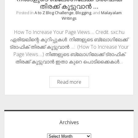
തിരക്ക് കൂട്ടുവാൻ …
PHOTOGRAPHY
Posted in
A to Z Blog Challenge
,
Blogging
, and
Malayalam
Writings
How To Increase Your Page Views…. Credit. sxc.hu
ഏരിയലിന്റെ കുറിപ്പുകള്‍: നിങ്ങളുടെ ബ്ലോഗിലേക്ക്
ട്രാഫിക് തിരക്ക് കൂട്ടുവാൻ …: (How To Increase Your
Page Views….) നിങ്ങളുടെ ബ്ലോഗിലേക്ക് ട്രാഫിക്
തിരക്ക് കൂട്ടുവാൻ ഇതാ കുറെ പൊടിക്കൈകൾ…
How
Read more
To
Increase
Sidebar
Your
Page
Views….
Archives
നിങ്ങളുടെ
ബ്ലോഗിലേക്ക്
Archives