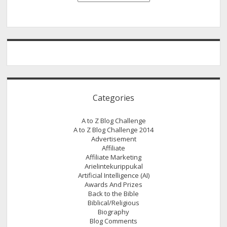
ട്രാഫിക്
തിരക്ക്
കൂട്ടുവാൻ
…
Categories
A to Z Blog Challenge
A to Z Blog Challenge 2014
Advertisement
Affiliate
Affiliate Marketing
Arielintekurippukal
Artificial Intelligence (AI)
Awards And Prizes
Back to the Bible
Biblical/Religious
Biography
Blog Comments