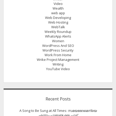
Video
Wealth
web app
Web Developing
Web Hosting
WebTalk
Weekly Roundup
WhatsApp Alerts
Women
WordPress And SEO
WordPress Security
Work From Home
Wrike Project Management
Writing
YouTube Video
Recent Posts
A Song to Be Sung at All Times: സമയഭേദമെന്യെ
എന്നും പാടേണ്ട ഒരു പാട്ട്