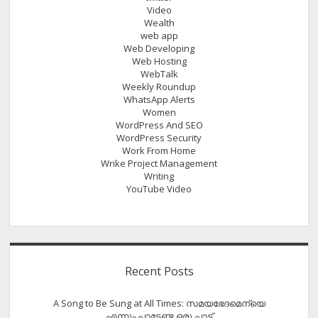
Video
Wealth
web app
Web Developing
Web Hosting
WebTalk
Weekly Roundup
WhatsApp Alerts
Women
WordPress And SEO
WordPress Security
Work From Home
Wrike Project Management
Writing
YouTube Video
Recent Posts
A Song to Be Sung at All Times: സമയഭേദമെന്യെ
എന്നും പാടേണ്ട ഒരു പാട്ട്