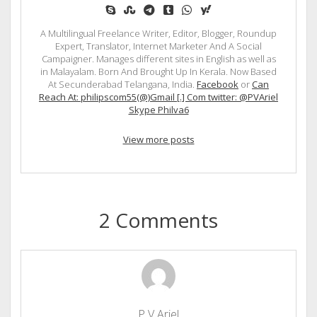
skype
stumbleupon
telegram
tumblr
whatsapp
yahoo
A Multilingual Freelance Writer, Editor, Blogger, Roundup
Expert, Translator, Internet Marketer And A Social
Campaigner. Manages different sites in English as well as
in Malayalam. Born And Brought Up In Kerala. Now Based
At Secunderabad Telangana, India.
Facebook
or
Can
Reach At: philipscom55(@)Gmail [.] Com twitter: @PVAriel
Skype Philva6
View more posts
2 Comments
P V Ariel