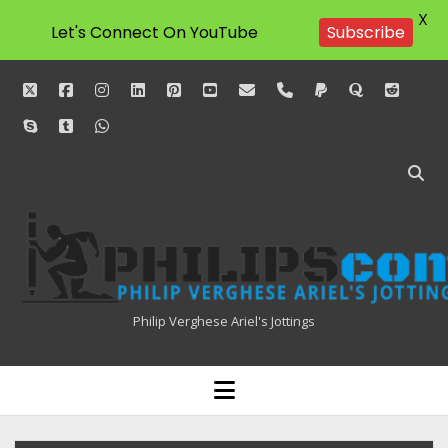
X
Let's Connect On YouTube
Subscribe
twitter
facebook
instagram
linkedin
pinterest
youtube
email
phone
paypal
quora
reddit
skype
tumblr
whatsapp
Philipscom
Associates
Philip Verghese Ariel's Jottings
HOME
open
menu
BLOGGING