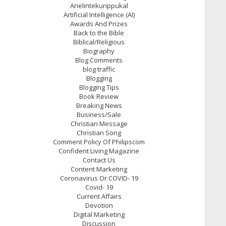
Arielintekurippukal
Artificial Intelligence (AI)
Awards And Prizes
Back to the Bible
Biblical/Religious
Biography
Blog Comments
blog traffic
Blogging
Blogging Tips
Book Review
Breaking News
Business/Sale
Christian Message
Christian Song
Comment Policy Of Philipscom
Confident Living Magazine
Contact Us
Content Marketing
Coronavirus Or COVID- 19
Covid- 19
Current Affairs
Devotion
Digital Marketing
Discussion