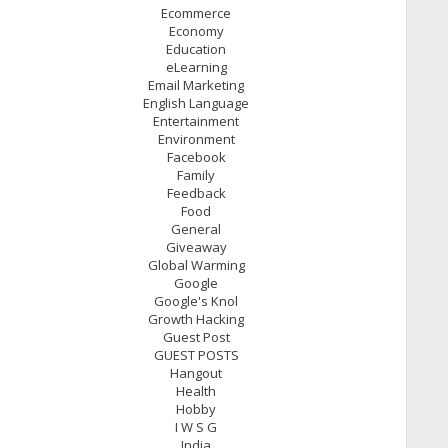
Ecommerce
Economy
Education
eLearning
Email Marketing
English Language
Entertainment
Environment
Facebook
Family
Feedback
Food
General
Giveaway
Global Warming
Google
Google's Knol
Growth Hacking
Guest Post
GUEST POSTS
Hangout
Health
Hobby
I W S G
India