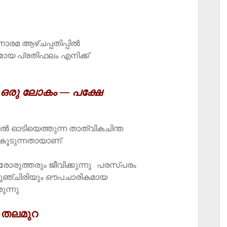
രമ ആഴ്ചപ്പതിപ്പിൽ
മായ പ്രതിഫലം എനിക്ക്
​ ഒരു
ലോകം
​
— പക്ഷേ
ൽ ഓടിയെത്തുന്ന താത്വികചിന്ത
കൂടുന്നതായാണ്.
ോരുത്തരും ജീവിക്കുന്നു. പരസ്പരം
ന പുഞ്ചിരിയും ഔപചാരികമായ
ന്നു.
 തലമുറ