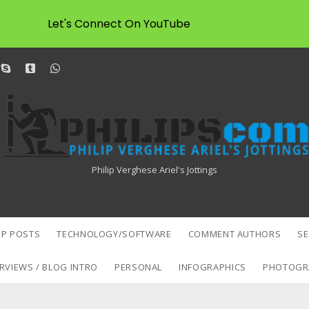
Let's Connect On YouTube
dit
skype
tumblr
whatsapp
Philipscom
Associates
Philip Verghese Ariel's Jottings
P POSTS
TECHNOLOGY/SOFTWARE
COMMENT AUTHORS
S
RVIEWS / BLOG INTRO
PERSONAL
INFOGRAPHICS
PHOTOGR