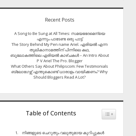
Recent Posts
A Song to Be Sung at All Times: സമയഭേദമെന്യെ
എന്നും പാടേണ്ട ഒരു പാട്ട്
The Story Behind My Pen name Ariel. ഏരിയൽ എന്ന
തൂലികാനാമത്തിന് പിന്നിലെ കഥ,
ബൂലോകത്തിലെ ഏരിയല്‍ കാഴ്ചകള്‍ – An Intro About
P V Ariel The Pro. Blogger
What Others Say About Philipscom: Few Testimonials
ബ്ലോഗേഴ്സ് എന്തുകൊണ്ട് ധാരാളം വായിക്കണം? Why
Should Bloggers Read A Lot?
Table of Contents
Toggle Table of
​നിങ്ങളുടെ ചെറുതും വലുതുമായ കുറിപ്പുകൾ