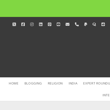
twitter
facebook
instagram
linkedin
pinterest
youtube
email
phone
paypal
quora
red
HOME
BLOGGING
RELIGION
INDIA
EXPERT ROUNDU
INTE