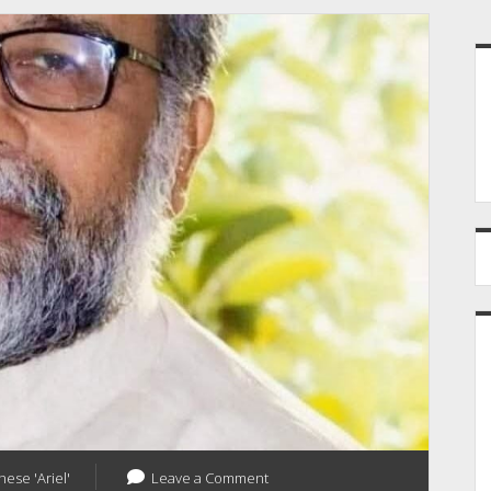
S
hese 'Ariel'
Leave a Comment