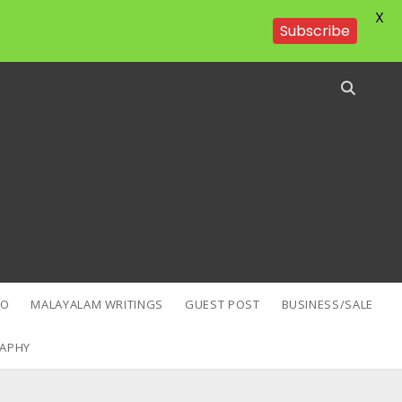
X
Subscribe
EO
MALAYALAM WRITINGS
GUEST POST
BUSINESS/SALE
APHY