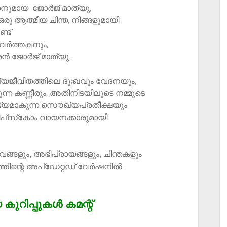
നുമായ
ജോർജ് മാത്യു
​,
ഒരു ആ
​ത്മീയ ചിന്ത,
​ നിങ്ങളുമായി
ണ്ട്.
രവർത്തകനും,
ൻ ജോർജ് മാത്യു.
ജീവിതത്തിലെ ദുഃഖവും വേദനയും,
ന്ന കണ്ണീരും, അതിനിടയിലൂടെ നമ്മുടെ
ഭ്യമാകുന്ന സൌഖ്യപ്രതീക്ഷയും
ിപ്‌സ്‌കോം വായനക്കാരുമായി
്ങളും, അഭിപ്രായങ്ങളും, ചിന്തകളും
്തിന്റെ അപ്ഡേറ്റഡ് വേർഷനിൽ
ുറിപ്പുകൾ കമന്റ്