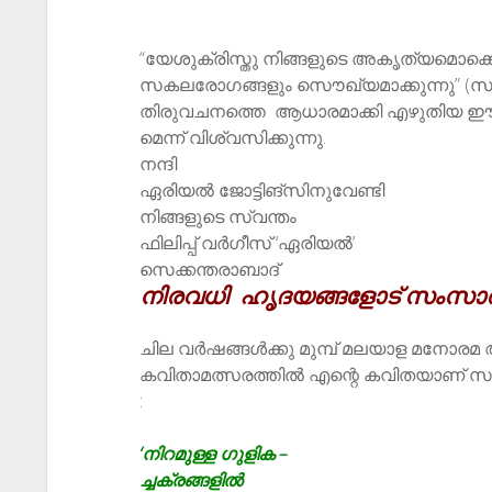
“യേശുക്രിസ്തു നിങ്ങളുടെ
അകൃത്യമൊക്കെയു
സകലരോഗങ്ങളും സൌഖ്യമാക്കുന്നു” (സങ്കീ
തിരുവചനത്തെ ആധാരമാക്കി എഴുതിയ ഈ ച
മെന്ന് വിശ്വസിക്കുന്നു.
നന്ദി
ഏരിയൽ ജോട്ടിങ്‌സിനുവേണ്ടി
നിങ്ങളുടെ സ്വന്തം
ഫിലിപ്പ് വർഗീസ് ‘ഏരിയൽ’
സെക്ക
ന്തരാബാദ്
നിരവധി ഹൃദയങ്ങളോട് സംസാരി
ചില വർഷങ്ങൾക്കു മുമ്പ് മലയാള മനോരമ ആഴ
കവിതാമത്സരത്തിൽ എന്റെ കവിതയാണ് സമ
:
‘നിറമുള്ള ഗുളിക –
ച്ചക്രങ്ങളിൽ