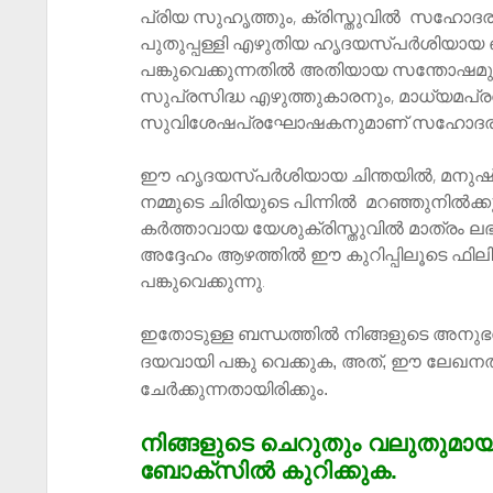
പ്രിയ സുഹൃത്തും
​,
ക്രിസ്തുവി
​ൽ
സഹോദര
പുതുപ്പള്ളി
എഴുതിയ ഹൃദയസ്പർശിയായ 
പങ്കുവെക്കുന്നതിൽ അതിയായ
സന്തോഷ
​മു
​സുപ്രസിദ്ധ
എഴുത്തുകാരനും, മാധ്യമപ്
സുവിശേഷപ്രഘോഷകനുമാണ്
​ സഹോദര
ഈ ഹൃദയസ്പർശിയായ ചിന്തയിൽ, മനുഷ്യ
നമ്മുടെ ചിരിയുടെ പിന്നി
​ൽ
മറഞ്ഞുനിൽക്കു
കർത്താവായ യേശുക്രിസ്തുവിൽ മാത്രം ല
അദ്ദേഹം ആഴത്തിൽ
​ഈ കുറിപ്പിലൂടെ ഫില
പങ്കുവെക്കുന്നു.
​ഇതോടുള്ള ബന്ധത്തിൽ നിങ്ങളുടെ അനുഭവങ
ദയവായി പങ്കു വെക്കുക, അത്, ഈ ലേഖനത
ചേർക്കുന്നതായിരിക്കും.
നിങ്ങളുടെ ചെറുതും വലുതുമായ ക
ബോക്സിൽ കുറിക്കുക.