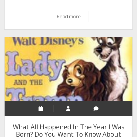
നീ
Read more
ഏതു
കൂട്ടത്തില്‍
?
(In
Which
Group
You
Are
?)
What All Happened In The Year I Was
Born? Do You Want To Know About