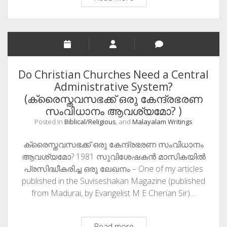
ON
BOYS’
CONGRATS!!!
THE
WORLD
IS
Do Christian Churches Need a Central
AT
Administrative System?
OUR
(ക്രൈസ്തവസഭക്ക് ഒരു കേന്ദ്രഭരണ
FEET!!!
സംവിധാനം ആവശ്യമോ? )
ENJOY
Posted in
Biblical/Religious
, and
Malayalam Writings
&
KEEP
ക്രൈസ്തവസഭക്ക് ഒരു കേന്ദ്രഭരണ സംവിധാനം
GOING!!!
ആവശ്യമോ? 1981 സുവിശേഷകന്‍ മാസികയില്‍
പ്രസിദ്ധീകരിച്ച ഒരു ലേഖനം – One of my articles
published in the Suviseshakan Magazine (published
from Madurai, by Evangelist M E Cherian Sir)…
Do
Read more