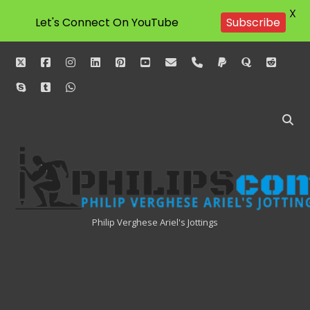
X
Let's Connect On YouTube
Subscribe
twitter
facebook
instagram
linkedin
pinterest
youtube
email
phone
paypal
quora
reddit
skype
tumblr
whatsapp
Philipscom
Associates
Philip Verghese Ariel's Jottings