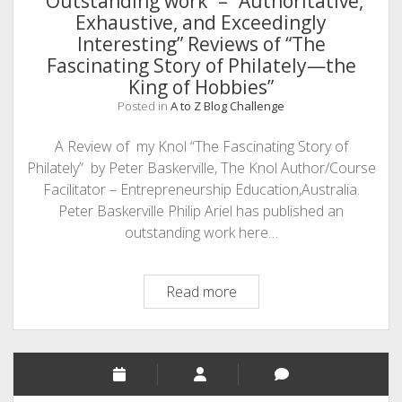
“Outstanding work” – “Authoritative,
Just
Exhaustive, and Exceedingly
Started
Interesting” Reviews of “The
–
Fascinating Story of Philately—the
“A
King of Hobbies”
Happy
Posted in
A to Z Blog Challenge
Migration
Time”
A Review of my Knol “The Fascinating Story of
Philately” by Peter Baskerville, The Knol Author/Course
Facilitator – Entrepreneurship Education,Australia.
Peter Baskerville Philip Ariel has published an
outstanding work here…
“Outstanding
Read more
work”
–
“Authoritative,
Exhaustive,
and