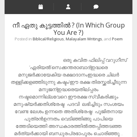
Devoted
for
the
unsung
നീ ഏതു കൂട്ടത്തില്‍ ? (In Which Group
heroes
You Are ?)
(harbingers
Posted in
Biblical/Religious
,
Malayalam Writings
, and
Poem
of
change)
of
ഒരു കവിത ഫിലിപ്പ് വറുഗീസ്‌
India
‘ഏരിയല്‍’സെക്കന്തരാബാദ്ഇദ്ധരെ
മനുജര്‍ക്കായേകിയ രക്ഷാദാനംഇദ്ധരെ ചിലര്‍
തള്ളിക്കളഞ്ഞിടുന്നു കഷ്ടം!ഈ രക്ഷ തിരസ്ക്കരിച്ചീടുന്ന
മനുജന്ഇദ്ധരെയതില്പ്പരം
നഷ്ടമൊന്നില്ലവേറെ.ഈരക്ഷ സ്വീകരിക്കും
മനുഷ്യര്‍ക്കതിശ്രേഷ്ട പദവി ലഭിച്ചിടും സംശയം
വേണ്ട ലേശം.ഉന്നതെ അതിശ്രേഷ്ഠ പൂജിതനായ
പുത്രന്‍ഉന്നതം വെടിഞ്ഞിങ്ങു പാപിയെ
ത്തേടിയെത്തി അന്ധകാരത്തില്‍ത്തപ്പിത്തടഞ്ഞ
മര്‍ത്യര്‍ക്കായി ബന്ധുരപ്രഭാപൂരം ചൊരിഞ്ഞു…