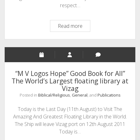
respect…
The
Read more
Gulf
Brethren
Voice
(A
Web
Magazine
“M V Logos Hope” Good Book for All”
From
The World’s Largest floating library at
the
Vizag
Desert
Posted in
Biblical/Religious
,
General
, and
Publications
Land)
Today is the Last Day (11th August) to Visit The
Amazing And Greatest Floating Library in the World.
The Ship will leave Vizag port on 12th August 2011
Today is…