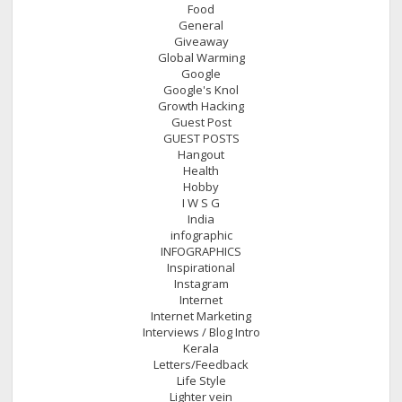
Food
General
Giveaway
Global Warming
Google
Google's Knol
Growth Hacking
Guest Post
GUEST POSTS
Hangout
Health
Hobby
I W S G
India
infographic
INFOGRAPHICS
Inspirational
Instagram
Internet
Internet Marketing
Interviews / Blog Intro
Kerala
Letters/Feedback
Life Style
Lighter vein