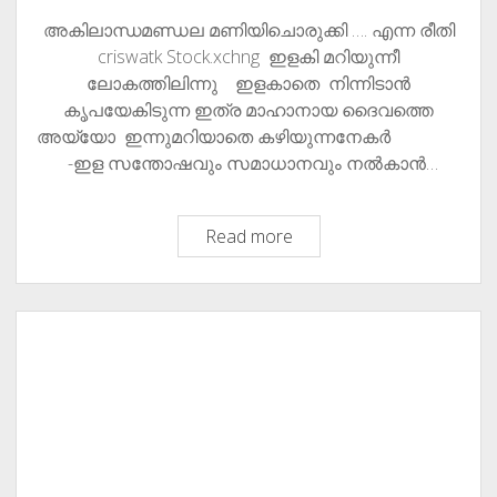
അകിലാന്ധമണ്ഡല മണിയിചൊരുക്കി …. എന്ന രീതി
criswatk Stock.xchng ഇളകി മറിയുന്നീ
ലോകത്തിലിന്നു ഇളകാതെ നിന്നിടാന്‍
കൃപയേകിടുന്ന ഇത്ര മാഹാനായ ദൈവത്തെ
അയ്യോ ഇന്നുമറിയാതെ കഴിയുന്നനേകര്‍
-ഇള സന്തോഷവും സമാധാനവും നല്‍കാന്‍…
കര്‍ത്താവിന്റെ
Read more
വരവ്
ആസന്നമായി
(The
Lord’s
Coming
Is
At
Hand)