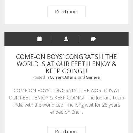
“M
Read more
V
Logos
Hope”
Good
Book
for
COME-ON BOYS’ CONGRATS!!! THE
All”
WORLD IS AT OUR FEET!!! ENJOY &
The
KEEP GOING!!!
World’s
Posted in
Current Affairs
, and
General
Largest
floating
COME-ON BOYS’ CONGRATS!!! THE WORLD IS AT
library
OUR FEET!!! ENJOY & KEEP GOING!!! The Jubilant Team
at
India with the world cup The long wait for 28 years
Vizag
ended on 2nd…
COME-
Read more