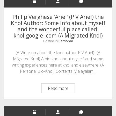
and
the
Onam
Philip Verghese ‘Ariel’ (P V Ariel) the
Festival
Knol Author: Some Info about myself
and the wonderful place called:
knol.google .com-(A Migrated Knol)
Posted in
Personal
(A Write-up about the knol author P V Ariel)- (A
Migrated Knol) A bio-knol about myself and some
writing experiences here at knol and elsewhere. (A
Personal Bio-Knol) Contents Malayalam…
Philip
Read more
Verghese
‘Ariel’
(P
V