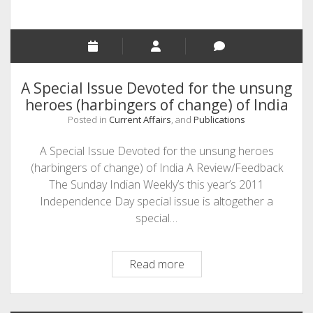
A Special Issue Devoted for the unsung
heroes (harbingers of change) of India
Posted in
Current Affairs
, and
Publications
A Special Issue Devoted for the unsung heroes
(harbingers of change) of India A Review/Feedback
The Sunday Indian Weekly’s this year’s 2011
Independence Day special issue is altogether a
special…
A
Read more
Special
Issue