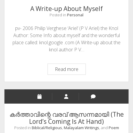
Exceedingly
A Write-up About Myself
Interesting”
Posted in
Personal
Reviews
of
pv- 2006 Philip Verghese ‘Ariel’ (P V Ariel) the Knol
“The
Author: Some Info about myself and the wonderful
Fascinating
place called: knol.google .com (A Write-up about the
Story
knol author P V…
of
Philately
A
Read more
—
Write-
the
up
King
About
of
Myself
Hobbies”
കര്‍ത്താവിന്റെ വരവ് ആസന്നമായി (The
Lord’s Coming Is At Hand)
Posted in
Biblical/Religious
,
Malayalam Writings
, and
Poem