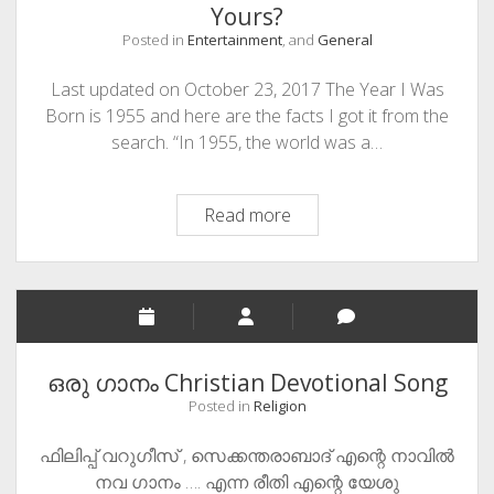
Yours?
Posted in
Entertainment
, and
General
Last updated on October 23, 2017 The Year I Was
Born is 1955 and here are the facts I got it from the
search. “In 1955, the world was a…
What
Read more
All
Happened
In
The
Year
I
ഒരു ഗാനം Christian Devotional Song
Was
Posted in
Religion
Born?
Do
ഫിലിപ്പ് വറുഗീസ് , സെക്കന്തരാബാദ് എന്റെ നാവില്‍
You
നവ ഗാനം …. എന്ന രീതി എന്റെ യേശു